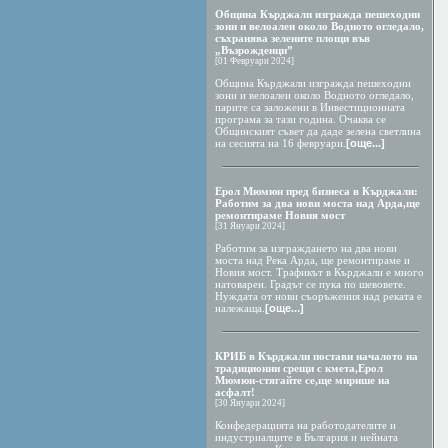
Община Кърджали изгражда пешеходни
зони и велоалеи около Водното огледало,
съхранява зелените площи във
„Възрожденци”
[01 Февруари 2024]
Община Кърджали изгражда пешеходни
зони и велоалеи около Водното огледало,
парите са заложени в Инвестиционната
програма за тази година. Очаква се
Общинският съвет да даде зелена светлина
на сесията на 16 февруари.
[още...]
Ерол Мюмюн пред бизнеса в Кърджали:
Работим за два нови моста над Арда,ще
ремонтираме Новия мост
[31 Януари 2024]
Работим за изграждането на два нови
моста над Река Арда, ще ремонтираме и
Новия мост. Трафикът в Кърджали е много
натоварен. Градът се пука по шевовете.
Нуждата от нови съоръжения над реката е
належаща.
[още...]
КРИБ в Кърджали постави началото на
традиционни срещи с кмета,Ерол
Мюмюн-стягайте се,ще мирише на
асфалт!
[30 Януари 2024]
Конфедерацията на работодателите и
индустриалците в България и нейната