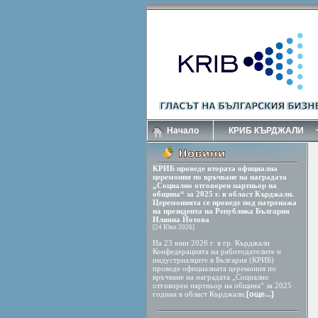
Начало
КРИБ КЪРДЖАЛИ
КРИБ проведе втората официална
церемония по връчване на наградата
„Социално отговорен партньор на
община“ за 2025 г. в област Кърджали.
Церемонията се проведе под патронажа
на президента на Република България
Илияна Йотова
[24 Юни 2026]
На 23 юни 2026 г. в гр. Кърджали
Конфедерацията на работодателите и
индустриалците в България (КРИБ)
проведе официалната церемония по
връчване на наградата „Социално
отговорен партньор на община“ за 2025
година в област Кърджали.
[още...]