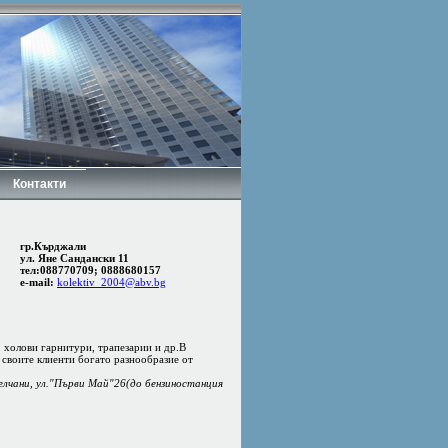
Контакти
гр.Кърджали
ул. Яне Сандански 11
тел:088770709; 0888680157
e-mail:
kolektiv_2004@abv.bg
, холови гарнитури, трапезарии и др.В
 своите клиенти богато разнообразие от
селчани, ул."Първи Май"26(до бензиностанция