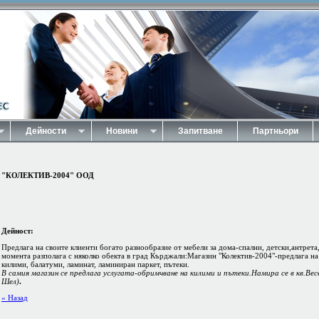
Дейности
Новини
Запитване
Партньори
"КОЛЕКТИВ-2004" ООД
Дейност:
Предлага на своите клиенти богато разнообразие от мебели за дома-спални, детски,антрета
момента разполага с няколко обекта в град Кърджали:Магазин "Колектив-2004"-предлага на
килими, балатуми, ламинат, ламиниран паркет, пътеки.
В самия магазин се предлага услугата-обримчване на килими и пътеки.Намира се в кв.Ве
Шел)
.
« Назад