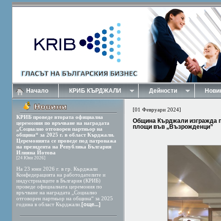
Начало
КРИБ КЪРДЖАЛИ
Дейности
Нови
[01 Февруари 2024]
КРИБ проведе втората официална
Община Кърджали изгражда п
церемония по връчване на наградата
площи във „Възрожденци”
„Социално отговорен партньор на
община“ за 2025 г. в област Кърджали.
Церемонията се проведе под патронажа
на президента на Република България
Илияна Йотова
[24 Юни 2026]
На 23 юни 2026 г. в гр. Кърджали
Конфедерацията на работодателите и
индустриалците в България (КРИБ)
проведе официалната церемония по
връчване на наградата „Социално
отговорен партньор на община“ за 2025
година в област Кърджали.
[още...]