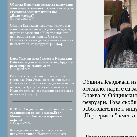
Община Кърджали изгражда пешеходни
зони и велоалеи около Водното огледало,
съхранява зелените площи във
„Възрожденци”
[01 Февруари 2024]
Община Кърджали изгражда пешеходни
зони и велоалеи около Водното огледало,
парите са заложени в Инвестиционната
програма за тази година. Очаква се
Общинският съвет да даде зелена светлина
на сесията на 16 февруари.
[още...]
Ерол Мюмюн пред бизнеса в Кърджали:
Работим за два нови моста над Арда,ще
ремонтираме Новия мост
[31 Януари 2024]
Работим за изграждането на два нови
моста над Река Арда, ще ремонтираме и
Община Кърджали изг
Новия мост. Трафикът в Кърджали е много
натоварен. Градът се пука по шевовете.
огледало, парите са з
Нуждата от нови съоръжения над реката е
Очаква се Общинският 
належаща.
[още...]
февруари. Това съобщ
работодателите и инд
КРИБ в Кърджали постави началото на
традиционни срещи с кмета,Ерол
„Перперикон” кметъ
Мюмюн-стягайте се,ще мирише на
асфалт!
[30 Януари 2024]
Конфедерацията на работодателите и
индустриалците в България и нейната