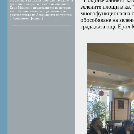
Градоначалникът каза
структура в Кърджали постави началото на
традиционни срещи с кмета на общината
зелените площи в кв
Ерол Мюмюн и представители на неговия
екип.Инициативата бе подкрепена и от
многофункционална с
ръководството на Асоциацията по туризъм
„Перперикон”.
[още...]
обособяване на зелен
града,каза още Ерол